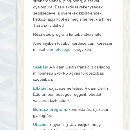
strandröplabda, ping-pong, éjszakai
gyalogtúra. Ezen aktív tevékenységek
segítségével a gyerekek kizökkennek
hétköznapjaikból és megismerhetik a híres
Tiszahát vidékét!
Részletes program lentebb olvasható.
Amennyiben további kérdése van, keressen
minket
elérhetőségeink
egyikén.
Szállás:
A Vidám Delfin Panzió 3 csillagos
minősítésű 2-3-4-5 ágyas fürdőszobás
szobáiban.
Ellátás:
saját üzemeltetésű Vidám Delfin
Étteremben bőséges reggelit, ebédet,
vacsorát biztosítunk.
Bónusz program:
kenuoktatás, éjszakai
gyalogtúra.
Utazás:
egyénileg. Javasoljuk, hogy