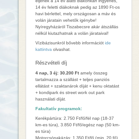
éljenek a 14 év alatti diákonkan ingyenes,
14 év feletti diákoknak pedig az 1890 Ft-os
havi bérlettel, mely országosan a máv és
volán járatain vehetők igénybe!
Nyíregyházáról Tiszabecsre akár átszállás
nélkül kiutazhatnak a volán járataival!
Vízibázisunkról bővebb információt
ide
kattintva
olvashat.
Részvételi díj
4 nap, 3 éj: 30.200 Ft
amely összeg
tartalmazza a szállást + teljes panziós
ellátást + szaktanárok díját + kenu oktatást
+ kondipark és street work out park
használati díját.
Fakultatív programok:
Kerékpártúra: 2.750 Ft/fő/fél nap (18-37
km-es túra), 3.850 Ft/fő/egész nap (50 km-
es túra)
Motorcsónakázás: 1.350 Ft/fő (min. 20 fő)