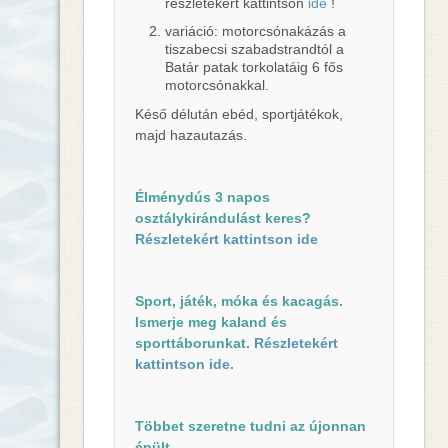
részletekért kattintson
ide
!
variáció: motorcsónakázás a
tiszabecsi szabadstrandtól a
Batár patak torkolatáig 6 fős
motorcsónakkal.
Késő délután ebéd, sportjátékok,
majd hazautazás.
Élménydús 3 napos
osztálykirándulást keres?
Részletekért kattintson ide
Sport, játék, móka és kacagás.
Ismerje meg kaland és
sporttáborunkat.
Részletekért
kattintson ide.
Többet szeretne tudni az újonnan
épült