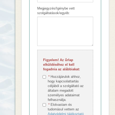
Megjegyzés/Igénybe vett
szolgáltatások/egyéb:
Figyelem! Az űrlap
elküldéséhez el kell
fogadnia az alábbiakat:
*
Hozzájárulok ahhoz,
hogy kapcsolattartás
céljából a szolgáltató az
általam megadott
személyes adataimat
felhasználja.
*
Elolvastam és
tudomásul vettem az
Adatvédelmi tájékoztató