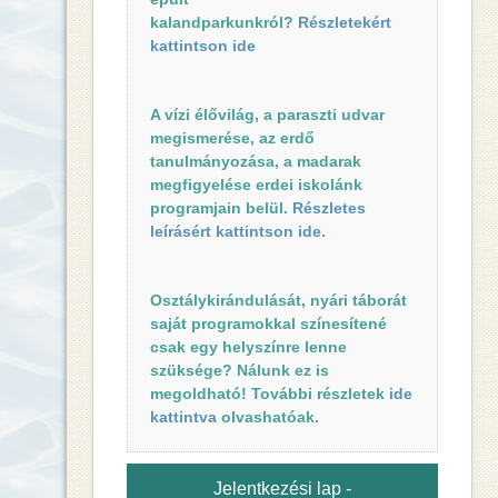
kalandparkunkról?
Részletekért
kattintson ide
A vízi élővilág, a paraszti udvar
megismerése, az erdő
tanulmányozása, a madarak
megfigyelése erdei iskolánk
programjain belül.
Részletes
leírásért kattintson ide.
Osztálykirándulását, nyári táborát
saját programokkal színesítené
csak egy helyszínre lenne
szüksége? Nálunk ez is
megoldható! További részletek
ide
kattintva
olvashatóak.
Jelentkezési lap -