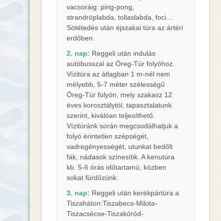
vacsoráig: ping-pong,
strandröplabda, tollaslabda, foci…
Sötétedés után éjszakai túra az ártéri
erdőben.
2. nap:
Reggeli után indulás
autóbusszal az Öreg-Túr folyóhoz.
Vízitúra az átlagban 1 m-nél nem
mélyebb, 5-7 méter szélességű
Öreg-Túr folyón, mely szakasz 12
éves korosztálytól, tapasztalatunk
szerint, kiválóan teljesíthető.
Vízitúránk során megcsodálhatjuk a
folyó érintetlen szépségét,
vadregényességét, utunkat bedőlt
fák, nádasok színesítik. A kenutúra
kb. 5-6 órás időtartamú, közben
sokat fürdőzünk.
3. nap:
Reggeli után kerékpártúra a
Tiszaháton:Tiszabecs-Milota-
Tiszacsécse-Tiszakóród-