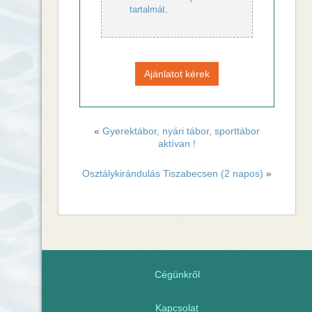
tartalmát
.
«
Gyerektábor, nyári tábor, sporttábor
aktívan !
Osztálykirándulás Tiszabecsen (2 napos)
»
Cégünkről
Kapcsolat