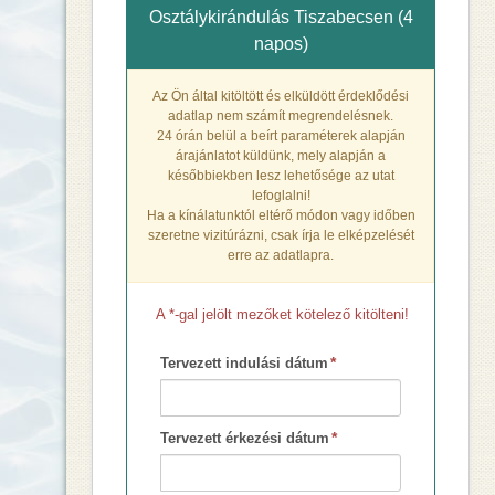
Osztálykirándulás Tiszabecsen (4
napos)
Az Ön által kitöltött és elküldött érdeklődési
adatlap nem számít megrendelésnek.
24 órán belül a beírt paraméterek alapján
árajánlatot küldünk, mely alapján a
későbbiekben lesz lehetősége az utat
lefoglalni!
Ha a kínálatunktól eltérő módon vagy időben
szeretne vizitúrázni, csak írja le elképzelését
erre az adatlapra.
A *-gal jelölt mezőket kötelező kitölteni!
*
Tervezett indulási dátum
*
Tervezett érkezési dátum