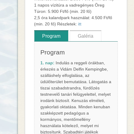
1 napos vízitúra a vadregényes Öreg
Túron: 5.900 Ft/fő (min. 20 fő)
2,5 óra kalandpark használat: 4.500 Ft/fő
(min. 20 fő) Részletek:
itt
Program
Galéria
Program
1. nap:
Indulás a reggeli órákban,
érkezés a Vidám Delfin Kempingbe,
szálláshely elfoglalása, az
üdülőterület bemutatása. Látogatás a
tiszai szabadstrandra, fürdőzés
testnevelő tanári felügyelettel, melyet
irodánk biztosít. Kenuzás elméleti,
gyakorlati oktatása. Minden kenuban
szakképzett pedagógus a
kormányos, mentőmellény
használata kötelező, melyet mi
biztosítunk. Szabadtéri játékok