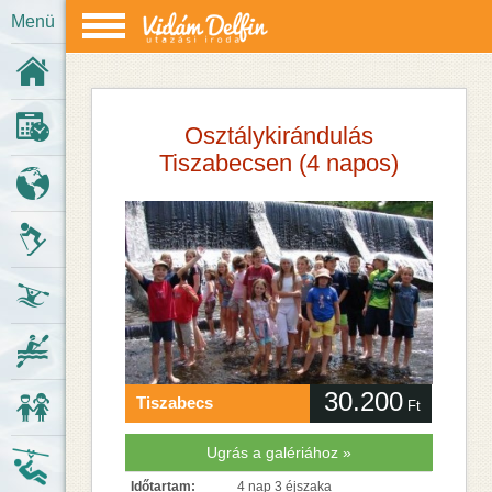
Menü
Kezdőlap
Osztálykirándulás
Last minute
Tiszabecsen (4 napos)
Körutazások
Síutak
Vízitúrák
Kenukölcsönzés
30.200
Tiszabecs
Ft
Osztálykirándulások
Ugrás a galériához »
Kalandpark
Időtartam:
4 nap 3 éjszaka