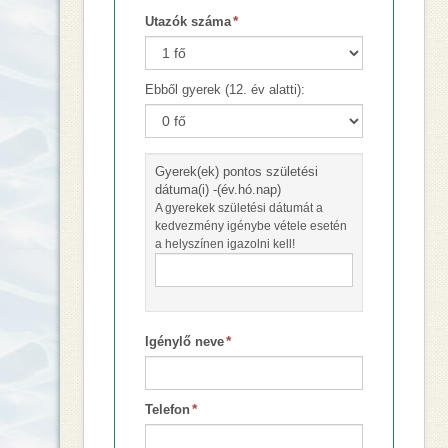
*
Utazók száma
Ebből gyerek (12. év alatti):
Gyerek(ek) pontos születési
dátuma(i) -(év.hó.nap)
A gyerekek születési dátumát a
kedvezmény igénybe vétele esetén
a helyszínen igazolni kell!
*
Igénylő neve
*
Telefon