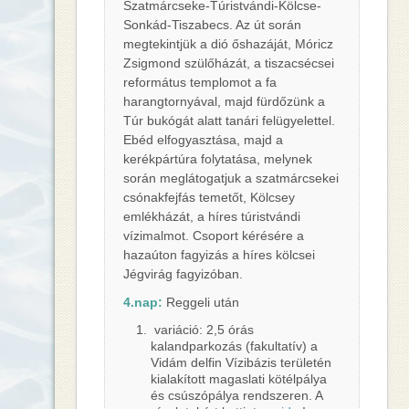
Szatmárcseke-Túristvándi-Kölcse-
Sonkád-Tiszabecs. Az út során
megtekintjük a dió őshazáját, Móricz
Zsigmond szülőházát, a tiszacsécsei
református templomot a fa
harangtornyával, majd fürdőzünk a
Túr bukógát alatt tanári felügyelettel.
Ebéd elfogyasztása, majd a
kerékpártúra folytatása, melynek
során meglátogatjuk a szatmárcsekei
csónakfejfás temetőt, Kölcsey
emlékházát, a híres túristvándi
vízimalmot. Csoport kérésére a
hazaúton fagyizás a híres kölcsei
Jégvirág fagyizóban.
4.nap:
Reggeli után
variáció: 2,5 órás
kalandparkozás (fakultatív) a
Vidám delfin Vízibázis területén
kialakított magaslati kötélpálya
és csúszópálya rendszeren. A