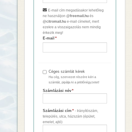
E-mail cím megadásakor lehetőleg
ne használjon
@freemail.hu
és
@citromail.hu
e-mail címeket, mert
ezekre a visszaigazolás nem mindig
érkezik meg!
*
E-mail
Céges számlát kérek
Ha cég, szervezet részére kéri a
számlát, pipálja ki a jelölőnégyzetet!
*
Számlázási név
*
Számlázási cím
- Irányítószám,
település, utca, házszám (épület,
emelet, ajtó)