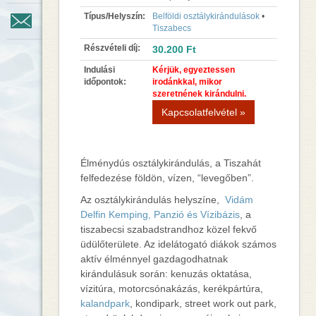
Típus/Helyszín:
Belföldi osztálykirándulások
•
Kapcsolat
Tiszabecs
Részvételi díj:
30.200
Ft
Indulási
Kérjük, egyeztessen
időpontok:
irodánkkal, mikor
szeretnének kirándulni.
Kapcsolatfelvétel »
Élménydús osztálykirándulás, a Tiszahát
felfedezése földön, vízen, “levegőben”.
Az osztálykirándulás helyszíne,
Vidám
Delfin Kemping, Panzió és Vízibázis
, a
tiszabecsi szabadstrandhoz közel fekvő
üdülőterülete. Az idelátogató diákok számos
aktív élménnyel gazdagodhatnak
kirándulásuk során: kenuzás oktatása,
vízitúra, motorcsónakázás, kerékpártúra,
kalandpark
, kondipark, street work out park,